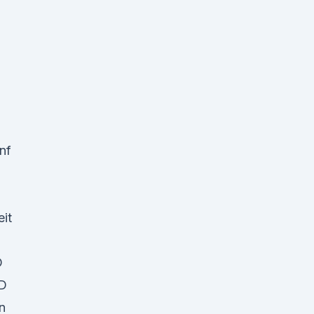
nf
it
D
BD
n