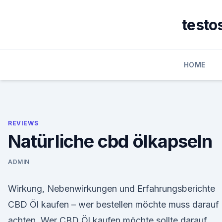
Skip
to
testo
content
HOME
REVIEWS
Natürliche cbd ölkapseln
ADMIN
Wirkung, Nebenwirkungen und Erfahrungsberichte
CBD Öl kaufen – wer bestellen möchte muss darauf
achten. Wer CBD Öl kaufen möchte sollte darauf