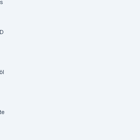
ns
BD
öl
te