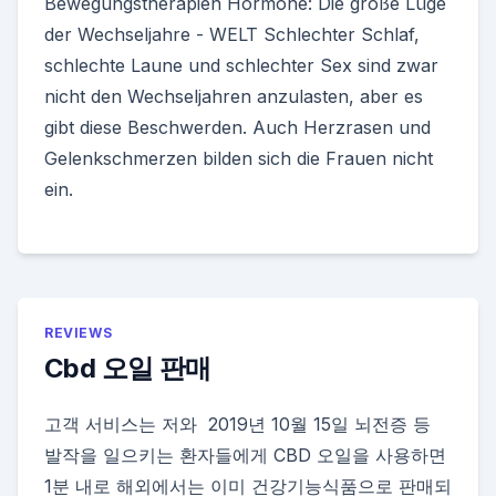
Bewegungstherapien Hormone: Die große Lüge
der Wechseljahre - WELT Schlechter Schlaf,
schlechte Laune und schlechter Sex sind zwar
nicht den Wechseljahren anzulasten, aber es
gibt diese Beschwerden. Auch Herzrasen und
Gelenkschmerzen bilden sich die Frauen nicht
ein.
REVIEWS
Cbd 오일 판매
고객 서비스는 저와 2019년 10월 15일 뇌전증 등
발작을 일으키는 환자들에게 CBD 오일을 사용하면
1분 내로 해외에서는 이미 건강기능식품으로 판매되