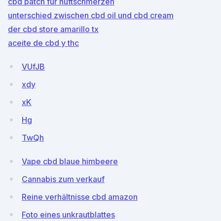
cbd patch für hüftschmerzen
unterschied zwischen cbd oil und cbd cream
der cbd store amarillo tx
aceite de cbd y thc
VUfJB
xdy
xK
Hg
TwQh
Vape cbd blaue himbeere
Cannabis zum verkauf
Reine verhältnisse cbd amazon
Foto eines unkrautblattes