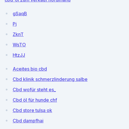
gSaqB
Pj
ZknT
WsTO
HtzJJ
Aceites bio cbd
Cbd klinik schmerzlinderung salbe
Cbd wofür steht es_
Cbd öl für hunde chf
Cbd store tulsa ok
Cbd dampfhai