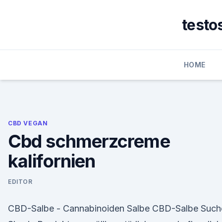
Skip
to
testo
content
HOME
CBD VEGAN
Cbd schmerzcreme
kalifornien
EDITOR
CBD-Salbe - Cannabinoiden Salbe CBD-Salbe Such