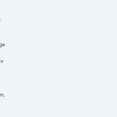
–
ge
hr
en,