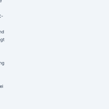
e
C-
nd
egt
ng
ei