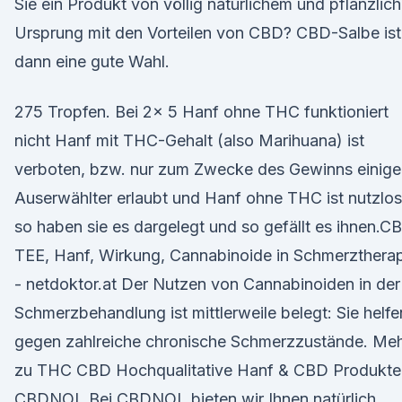
Sie ein Produkt von völlig natürlichem und pflanzlic
Ursprung mit den Vorteilen von CBD? CBD-Salbe ist
dann eine gute Wahl.
275 Tropfen. Bei 2x 5 Hanf ohne THC funktioniert
nicht Hanf mit THC-Gehalt (also Marihuana) ist
verboten, bzw. nur zum Zwecke des Gewinns einige
Auserwählter erlaubt und Hanf ohne THC ist nutzlos
so haben sie es dargelegt und so gefällt es ihnen.C
TEE, Hanf, Wirkung, Cannabinoide in Schmerzthera
- netdoktor.at Der Nutzen von Cannabinoiden in der
Schmerzbehandlung ist mittlerweile belegt: Sie helfe
gegen zahlreiche chronische Schmerzzustände. Me
zu THC CBD Hochqualitative Hanf & CBD Produkte
CBDNOL Bei CBDNOL bieten wir Ihnen natürlich